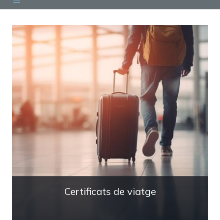
Inici
Ajuntament
Àrees
Municipi
Turisme
Certificats de viatge