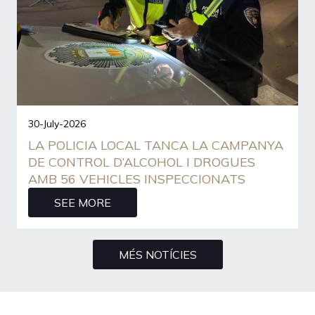
30-July-2026
LA POLICIA LOCAL TANCA LA CAMPANYA
DE CONTROL D’ALCOHOL I DROGUES
AMB 56 VEHICLES INSPECCIONATS
SEE MORE
MÉS NOTÍCIES