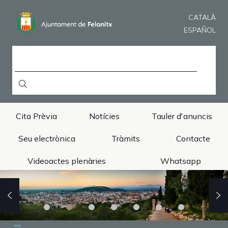
Skip
to
CATALÀ
main
ESPAÑOL
content
SEARCH
Cita Prèvia
Notícies
Tauler d'anuncis
Seu electrònica
Tràmits
Contacte
Videoactes plenàries
Whatsapp