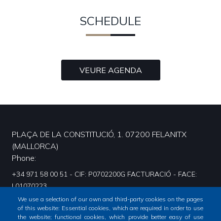
SCHEDULE
VEURE AGENDA
PLAÇA DE LA CONSTITUCIÓ, 1. 07200 FELANITX
(MALLORCA)
Phone
+34 971 58 00 51 - CIF: P0702200G FACTURACIÓ - FACE:
L01070223.
We use a selection of our own and third-party cookies on the pages
of this website: Essential cookies, which are required in order to use
the website; functional cookies, which provide better easy of use