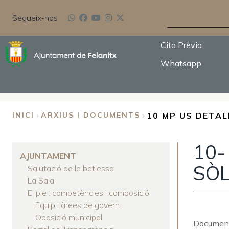
Vés
CERCA
al
Segueix-nos
contingut
Cita Prèvia
Whatsapp
10 MP US DETAL
INICI
ARXIUS I DOCUMENTS
FIL
10-
D'ARIADNA
AJUNTAMENT
SÒL
Salutació de la batlessa
La Sala
El ple : competències i composició
Equip i àrees de govern
Oposició municipal
Documen