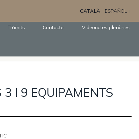
CATALÀ
ESPAÑOL
Tràmits
Contacte
Videoactes plenàries
 3 I 9 EQUIPAMENTS
TIC