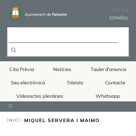
Vés
al
CATALÀ
contingut
ESPAÑOL
CERCA
Cita Prèvia
Notícies
Tauler d'anuncis
Seu electrònica
Tràmits
Contacte
Videoactes plenàries
Whatsapp
Inici
Ajuntament
Àrees
Municipi
Turisme
MIQUEL SERVERA I MAIMO
INICI
FIL