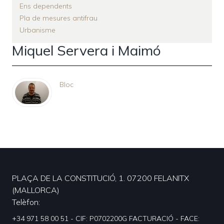
Ens dependents
Pla de mesures antifrau
Urbanisme
Miquel Servera i Maimó
Bloc
PLAÇA DE LA CONSTITUCIÓ, 1. 07200 FELANITX
(MALLORCA)
Telèfon
+34 971 58 00 51 - CIF: P0702200G FACTURACIÓ - FACE: