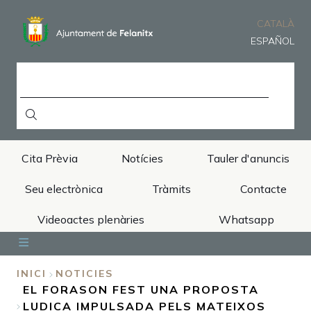
Vés
al
CATALÀ
contingut
ESPAÑOL
CERCA
Cita Prèvia
Notícies
Tauler d'anuncis
Seu electrònica
Tràmits
Contacte
Videoactes plenàries
Whatsapp
Inici
Ajuntament
Àrees
Municipi
Turisme
INICI
NOTICIES
EL FORASON FEST UNA PROPOSTA
FIL
LUDICA IMPULSADA PELS MATEIXOS