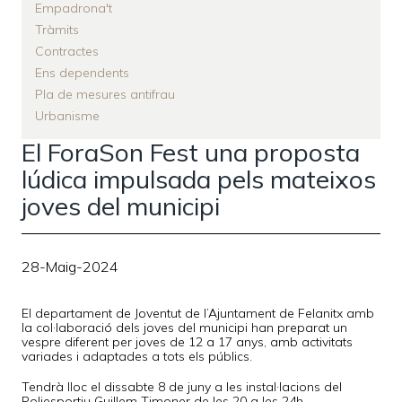
Empadrona't
Tràmits
Contractes
Ens dependents
Pla de mesures antifrau
Urbanisme
El ForaSon Fest una proposta
lúdica impulsada pels mateixos
joves del municipi
28-Maig-2024
El departament de Joventut de l’Ajuntament de Felanitx amb
la col·laboració dels joves del municipi han preparat un
vespre diferent per joves de 12 a 17 anys, amb activitats
variades i adaptades a tots els públics.
Tendrà lloc el dissabte 8 de juny a les instal·lacions del
Poliesportiu Guillem Timoner de les 20 a les 24h.