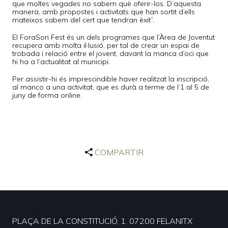
que moltes vegades no sabem què oferir-los. D’aquesta
manera, amb propostes i activitats que han sortit d’ells
mateixos sabem del cert que tendran èxit”.
El ForaSon Fest és un dels programes que l’Àrea de Joventut
recupera amb molta il·lusió, per tal de crear un espai de
trobada i relació entre el jovent, davant la manca d’oci que
hi ha a l’actualitat al municipi.
Per assistir-hi és imprescindible haver realitzat la inscripció,
al manco a una activitat, que es durà a terme de l’1 al 5 de
juny de forma online.
COMPARTIR
PLAÇA DE LA CONSTITUCIÓ, 1. 07200 FELANITX