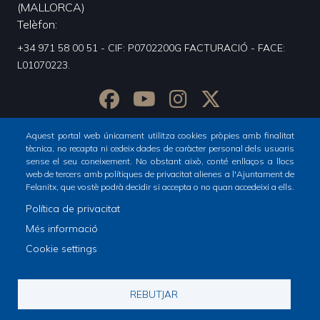
(MALLORCA)
Telèfon
+34 971 58 00 51 - CIF: P0702200G FACTURACIÓ - FACE:
L01070223.
Aquest portal web únicament utilitza cookies pròpies amb finalitat
tècnica, no recapta ni cedeix dades de caràcter personal dels usuaris
sense el seu coneixement. No obstant això, conté enllaços a llocs
web de tercers amb polítiques de privacitat alienes a l'Ajuntament de
Felanitx, que vostè podrà decidir si accepta o no quan accedeixi a ells.
Política de privacitat
Inici
Totes les notícies
Més informació
Footer
Cookie settings
menu
1
© Ajuntament de Felanitx
REBUTJAR
-
Avís legal
Declaració d'accesibilitat
Footer