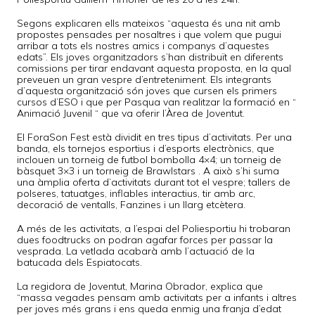
Segons explicaren ells mateixos “aquesta és una nit amb
propostes pensades per nosaltres i que volem que pugui
arribar a tots els nostres amics i companys d’aquestes
edats”. Els joves organitzadors s’han distribuït en diferents
comissions per tirar endavant aquesta proposta, en la qual
preveuen un gran vespre d’entreteniment. Els integrants
d’aquesta organització són joves que cursen els primers
cursos d’ESO i que per Pasqua van realitzar la formació en “
Animació Juvenil “ que va oferir l’Àrea de Joventut.
El ForaSon Fest està dividit en tres tipus d’activitats. Per una
banda, els tornejos esportius i d’esports electrònics, que
inclouen un torneig de futbol bombolla 4×4; un torneig de
bàsquet 3×3 i un torneig de Brawlstars . A això s’hi suma
una àmplia oferta d’activitats durant tot el vespre; tallers de
polseres, tatuatges, inflables interactius, tir amb arc,
decoració de ventalls, Fanzines i un llarg etcètera.
A més de les activitats, a l’espai del Poliesportiu hi trobaran
dues foodtrucks on podran agafar forces per passar la
vesprada. La vetlada acabarà amb l’actuació de la
batucada dels Espiatocats.
La regidora de Joventut, Marina Obrador, explica que
“massa vegades pensam amb activitats per a infants i altres
per joves més grans i ens queda enmig una franja d’edat