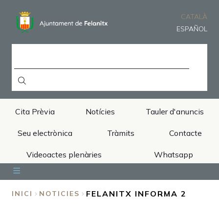
Vés
al
CATALÀ
contingut
ESPAÑOL
CERCA
Cita Prèvia
Notícies
Tauler d'anuncis
Seu electrònica
Tràmits
Contacte
Videoactes plenàries
Whatsapp
Inici
Ajuntament
Àrees
Municipi
Turisme
FELANITX INFORMA 2
INICI
NOTICIES
FIL