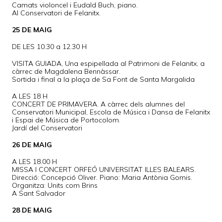
Camats violoncel i Eudald Buch, piano.
Al Conservatori de Felanitx.
25 DE MAIG
DE LES 10.30 a 12.30 H
VISITA GUIADA, Una espipellada al Patrimoni de Felanitx, a
càrrec de Magdalena Bennàssar.
Sortida i final a la plaça de Sa Font de Santa Margalida
A LES 18 H
CONCERT DE PRIMAVERA. A càrrec dels alumnes del
Conservatori Municipal, Escola de Música i Dansa de Felanitx
i Espai de Música de Portocolom.
Jardí del Conservatori
26 DE MAIG
A LES 18.00 H
MISSA I CONCERT ORFEÓ UNIVERSITAT ILLES BALEARS.
Direcció: Concepció Oliver. Piano: Maria Antònia Gomis.
Organitza: Units com Brins
A Sant Salvador
28 DE MAIG