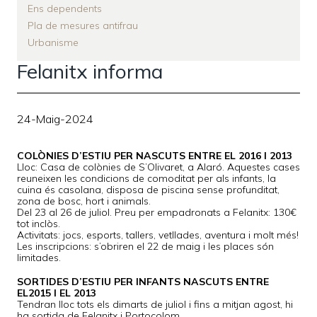
Ens dependents
Pla de mesures antifrau
Urbanisme
Felanitx informa
24-Maig-2024
COLÒNIES D’ESTIU PER NASCUTS ENTRE EL 2016 I 2013
Lloc: Casa de colònies de S’Olivaret, a Alaró. Aquestes cases
reuneixen les condicions de comoditat per als infants, la
cuina és casolana, disposa de piscina sense profunditat,
zona de bosc, hort i animals.
Del 23 al 26 de juliol. Preu per empadronats a Felanitx: 130€
tot inclòs.
Activitats: jocs, esports, tallers, vetllades, aventura i molt més!
Les inscripcions: s’obriren el 22 de maig i les places són
limitades.
SORTIDES D’ESTIU PER INFANTS NASCUTS ENTRE
EL2015 I EL 2013
Tendran lloc tots els dimarts de juliol i fins a mitjan agost, hi
ha sortida de Felanitx i Portocolom.