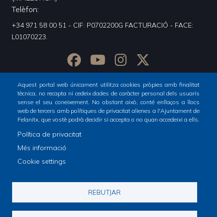
Telèfon
+34 971 58 00 51 - CIF: P0702200G FACTURACIÓ - FACE:
L01070223.
Aquest portal web únicament utilitza cookies pròpies amb finalitat
tècnica, no recapta ni cedeix dades de caràcter personal dels usuaris
sense el seu coneixement. No obstant això, conté enllaços a llocs
web de tercers amb polítiques de privacitat alienes a l'Ajuntament de
Felanitx, que vostè podrà decidir si accepta o no quan accedeixi a ells.
Política de privacitat
Inici
Totes les notícies
Més informació
Footer
Cookie settings
menu
1
© Ajuntament de Felanitx
REBUTJAR
-
Avís legal
Declaració d'accesibilitat
Footer
Home
Política de Xarxes Socials
Política de cookies