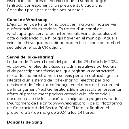
inscripció i després el mateix dia de la sortida pagar
l’entrada corresponent a un preu de 15€ cada una.
Consultau preu per inscripcions puntuals.
Canal de Whatsapp
L’Ajuntament de Felanitx ha posat en marxa un nou servei
d’informació als ciutadans. Es tracta d’un canal de
whatsapp que servirà per informar als veïns de qualsevol
acte o incidència que hi pugui haver en el municipi. Aquells
veïns que hi vulguin accedir ho poden fer escanejant amb el
seu telèfon el codi QR adjunt.
Servei de ‘bike-sharing’
La Junta de Govern Local del passat dia 23 d’abril de 2024
va aprovar el plec de clàusules administratives particulars i
el de prescripcions tècniques, que regiran la contractació
mixta de subministrament i serveis per a la dotació i gestió
integral d’un sistema de “bike-sharing” elèctric per a la
destinació de Felanitx, cofinançat en el marc de l’instrument
de finançament Next Generation. Els interessats en presentar
oferta al procediment podran accedir a la informació i
documentació de la licitació per mitjà de la pàgina web de
l’Ajuntament de Felanitx (www.felanitx.org) i de la Plataforma
de Contractació del Sector Públic. El termini finalitza el
proper dia 27 de maig de 2024 a les 14 hores.
Donants de Sang