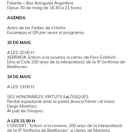
Felanitx – Bus Avinguda Argentina
Dijous 30 de maig de 16.30 a 21 hores
AGENDA
Actes de les Festes de s’Horta.
Escanejau el QR per veure el programa.
23 DE MAIG
A LES 20.00 H
XERRADA. Entorn a la novena, a càrrec de Pere Estelrich.
Dins el Cicle 200 anys de la interpretació de la 9ª Simfonia de
Beethoven.
24 DE MAIG
A LES 19.00 H
SES HONORABLES VIRTUTS IL•LÒGIQUES
Recital espectacle amb la poeta Jèssica Ferrer i el músic
Diego Martínez.
Al pati de l’Hospici.
A LES 21.00 H
CONCERT. “Entorn a la novena, 200 anys de la interpretació
de la 9ª Simfonia de Beethoven” a càrrec de Mariona