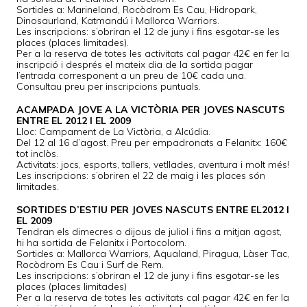
Sortides a: Marineland, Rocòdrom Es Cau, Hidropark,
Dinosaurland, Katmandú i Mallorca Warriors.
Les inscripcions: s’obriran el 12 de juny i fins esgotar-se les
places (places limitades).
Per a la reserva de totes les activitats cal pagar 42€ en fer la
inscripció i després el mateix dia de la sortida pagar
l’entrada corresponent a un preu de 10€ cada una.
Consultau preu per inscripcions puntuals.
ACAMPADA JOVE A LA VICTÒRIA PER JOVES NASCUTS
ENTRE EL 2012 I EL 2009
Lloc: Campament de La Victòria, a Alcúdia.
Del 12 al 16 d’agost. Preu per empadronats a Felanitx: 160€
tot inclòs.
Activitats: jocs, esports, tallers, vetllades, aventura i molt més!
Les inscripcions: s’obriren el 22 de maig i les places són
limitades.
SORTIDES D’ESTIU PER JOVES NASCUTS ENTRE EL2012 I
EL 2009
Tendran els dimecres o dijous de juliol i fins a mitjan agost,
hi ha sortida de Felanitx i Portocolom.
Sortides a: Mallorca Warriors, Aqualand, Piragua, Làser Tac,
Rocòdrom Es Cau i Surf de Rem.
Les inscripcions: s’obriran el 12 de juny i fins esgotar-se les
places (places limitades)
Per a la reserva de totes les activitats cal pagar 42€ en fer la