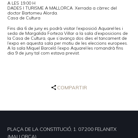
A LES 19.00 H
DADES I TURISME A MALLORCA. Xerrada a càrrec del
doctor Bartomeu Alorda.
Casa de Cultura
Fins dia 6 de juny es podrà visitar l’exposició Aquarel·les i
seda de Margalida Forteza Villar a la sala d’exposicions de
la Casa de Cultura, que s’avança dos dies el tancament de
l’expo en aquesta sala per motiu de les eleccions europees.
A la sala Miquel Barceló l’expo Aquarel·les romandrà fins
dia 9 de juny tal com estava previst.
COMPARTIR
PLAÇA DE LA CONSTITUCIÓ, 1. 07200 FELANITX
(MALLORCA)