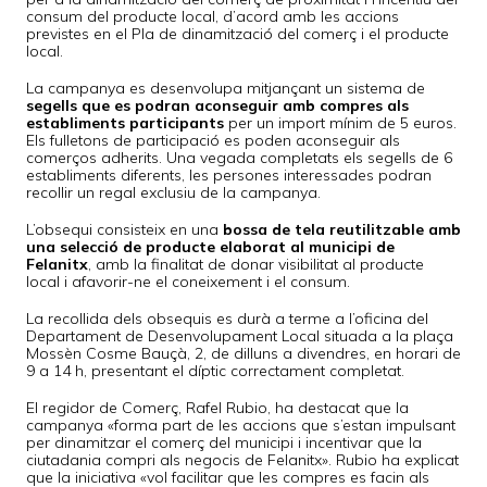
consum del producte local, d’acord amb les accions
previstes en el Pla de dinamització del comerç i el producte
local.
La campanya es desenvolupa mitjançant un sistema de
segells que es podran aconseguir amb compres als
establiments participants
per un import mínim de 5 euros.
Els fulletons de participació es poden aconseguir als
comerços adherits. Una vegada completats els segells de 6
establiments diferents, les persones interessades podran
recollir un regal exclusiu de la campanya.
L’obsequi consisteix en una
bossa de tela reutilitzable amb
una selecció de producte elaborat al municipi de
Felanitx
, amb la finalitat de donar visibilitat al producte
local i afavorir-ne el coneixement i el consum.
La recollida dels obsequis es durà a terme a l’oficina del
Departament de Desenvolupament Local situada a la plaça
Mossèn Cosme Bauçà, 2, de dilluns a divendres, en horari de
9 a 14 h, presentant el díptic correctament completat.
El regidor de Comerç, Rafel Rubio, ha destacat que la
campanya «forma part de les accions que s’estan impulsant
per dinamitzar el comerç del municipi i incentivar que la
ciutadania compri als negocis de Felanitx». Rubio ha explicat
que la iniciativa «vol facilitar que les compres es facin als