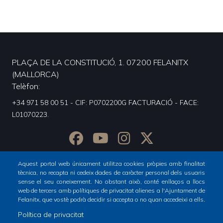
PLAÇA DE LA CONSTITUCIÓ, 1. 07200 FELANITX
(MALLORCA)
Telèfon
+34 971 58 00 51 - CIF: P0702200G FACTURACIÓ - FACE:
L01070223.
Aquest portal web únicament utilitza cookies pròpies amb finalitat
tècnica, no recapta ni cedeix dades de caràcter personal dels usuaris
sense el seu coneixement. No obstant això, conté enllaços a llocs
web de tercers amb polítiques de privacitat alienes a l'Ajuntament de
Felanitx, que vostè podrà decidir si accepta o no quan accedeixi a ells.
Política de privacitat
Inici
Totes les notícies