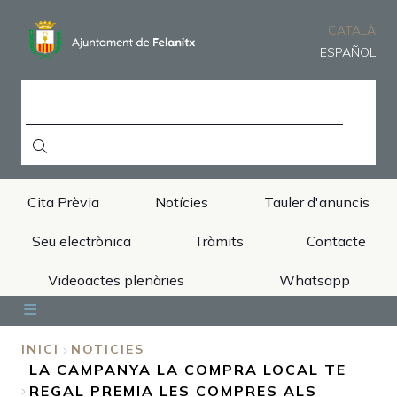
Vés
al
CATALÀ
contingut
ESPAÑOL
CERCA
Cita Prèvia
Notícies
Tauler d'anuncis
Seu electrònica
Tràmits
Contacte
Videoactes plenàries
Whatsapp
Inici
Ajuntament
Àrees
Municipi
Turisme
INICI
NOTICIES
LA CAMPANYA LA COMPRA LOCAL TE
FIL
REGAL PREMIA LES COMPRES ALS