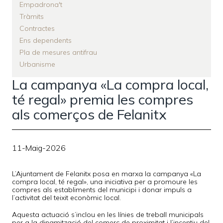
Empadrona't
Tràmits
Contractes
Ens dependents
Pla de mesures antifrau
Urbanisme
La campanya «La compra local,
té regal» premia les compres
als comerços de Felanitx
11-Maig-2026
L’Ajuntament de Felanitx posa en marxa la campanya «La
compra local, té regal», una iniciativa per a promoure les
compres als establiments del municipi i donar impuls a
l’activitat del teixit econòmic local.
Aquesta actuació s’inclou en les línies de treball municipals
per a la dinamització del comerç de proximitat i l’incentiu del