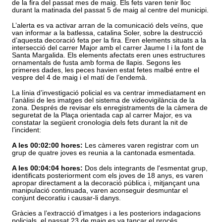
de
la fira
del passat mes de maig. Els fets varen tenir lloc
durant la matinada del passat 5 de maig al centre del municipi.
L’
alerta es va activar arran de la comunicaci
ó de
ls veïns, que
van
informar
a la batlessa, catalina Soler, sobre la destrucci
ó
d
’aquesta decoració feta per la
fira
. Eren elements situats a la
intersecci
ó
del carrer Major amb el carrer Jaume I i la font de
Santa Margalida. Els elements afectats eren unes estructures
ornamentals de fusta amb forma de llapis. Segons les
primeres dades, les peces havien estat fetes malb
é
entre el
vespre del 4 de maig i el mat
í
de l
’
endem
à.
La l
ínia d’
investigaci
ó
policial es va centrar immediatament en
l
’anà
lisi de les imatges del sistema de videovigil
à
ncia de la
zona. Despr
és de revisar els enregistraments de la c
à
mera de
seguretat de la Pla
ç
a orientada cap al carrer Major, es va
constatar la seg
ü
ent cronologia dels fets durant la nit de
l
’
incident:
A les 00:02:00 hores:
Les c
àmeres varen registrar com un
grup de quatre joves es reunia a la cantonada esmentada.
A les 00:04:04 hores:
Dos dels integrants de l'esmentat grup,
identificats posteriorment com els joves de 18 anys, es varen
apropar directament a
la decoració
pública i, mitjançant una
manipulació
continuada, varen aconseguir desmuntar el
conjunt decoratiu i causar-li danys.
Grà
cies a l
’
extracci
ó d’
imatges i a les posteriors indagacions
policials, el passat 23 de maig es va tancar el proc
és