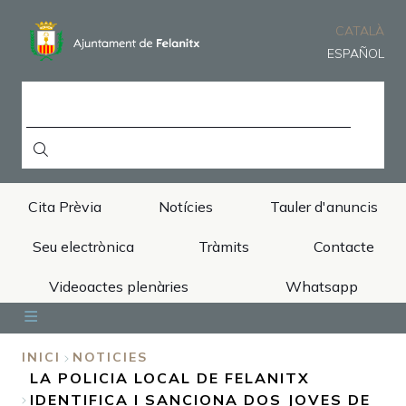
Vés
al
CATALÀ
contingut
ESPAÑOL
CERCA
Cita Prèvia
Notícies
Tauler d'anuncis
Seu electrònica
Tràmits
Contacte
Videoactes plenàries
Whatsapp
Inici
Ajuntament
Àrees
Municipi
Turisme
INICI
NOTICIES
LA POLICIA LOCAL DE FELANITX
FIL
IDENTIFICA I SANCIONA DOS JOVES DE