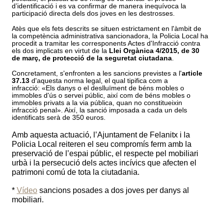
d
’
identificaci
ó
i es va confirmar de manera inequ
í
voca la
participaci
ó
directa dels dos joves en les destrosses.
At
è
s que els fets descrits se situen estrictament en l'
à
mbit de
la compet
è
ncia administrativa sancionadora, la Policia Local ha
procedit a tramitar les corresponents Actes d'Infracci
ó
contra
els dos implicats en virtut de la
Llei Org
ànica 4/2015, de 30
de març
, de protecci
ó
de la seguretat ciutadana
.
Concretament, s'enfronten a les sancions previstes a l'
article
37.13
d'aquesta norma legal, el qual tipifica com a
infracció
:
«
Els danys o el desllu
ï
ment de béns mobles o
immobles d'
ús o servei pú
blic, aix
í com de b
éns mobles o
immobles privats a la via p
ública, quan no constitueixin
infracció
penal»
. Així, la sanció imposada a cada un dels
identificats serà de 350 euros.
Amb aquesta actuació
, l
’Ajuntament de Felanitx i la
Policia Local reiteren el seu compromí
s ferm amb la
preservaci
ó
de l
’espai pú
blic, el respecte pel mobiliari
urb
à
i la persecuci
ó
dels actes inc
í
vics que afecten el
patrimoni com
ú
de tota la ciutadania.
*
Vídeo
sancions posades a dos joves per danys al
mobiliari.