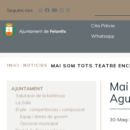
Vés
CERCA
al
Segueix-nos
contingut
Cita Prèvia
Whatsapp
MAI SOM TOTS TEATRE ENC
INICI
NOTICIES
FIL
Mai
D'ARIADNA
AJUNTAMENT
Agu
Salutació de la batlessa
La Sala
El ple : competències i composició
Equip i àrees de govern
30-Maig
Oposició municipal