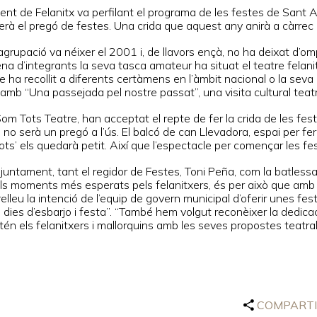
nt de Felanitx va perfilant el programa de les festes de Sant Ag
erà el pregó de festes. Una crida que aquest any anirà a càrrec 
grupació va néixer el 2001 i, de llavors ençà, no ha deixat d’om
a d’integrants la seva tasca amateur ha situat el teatre felanit
 ha recollit a diferents certàmens en l’àmbit nacional o la seva 
 amb “Una passejada pel nostre passat”, una visita cultural teat
om Tots Teatre, han acceptat el repte de fer la crida de les fest
no serà un pregó a l’ús. El balcó de can Llevadora, espai per fer
ots’ els quedarà petit. Així que l’espectacle per començar les f
Ajuntament, tant el regidor de Festes, Toni Peña, com la batless
ls moments més esperats pels felanitxers, és per això que amb
elleu la intenció de l’equip de govern municipal d’oferir unes f
 dies d’esbarjo i festa”. “També hem volgut reconèixer la dedicaci
én els felanitxers i mallorquins amb les seves propostes teatral
COMPART