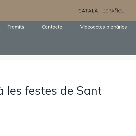
CATALÀ
ESPAÑOL
Tràmits
Contacte
Videoactes plenàries
 les festes de Sant