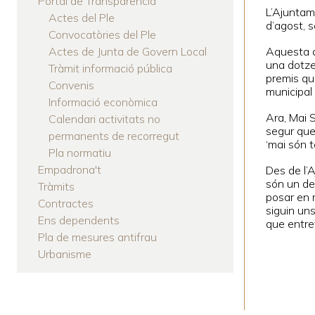
Portal de Transparència
L’Ajuntame
Actes del Ple
d’agost, s
Convocatòries del Ple
Actes de Junta de Govern Local
Aquesta a
una dotzen
Tràmit informació pública
premis que
Convenis
municipal
Informació econòmica
Ara, Mai S
Calendari activitats no
segur que 
permanents de recorregut
‘mai són t
Pla normatiu
Empadrona't
Des de l’
són un de
Tràmits
posar en r
Contractes
siguin uns
Ens dependents
que entret
Pla de mesures antifrau
Urbanisme