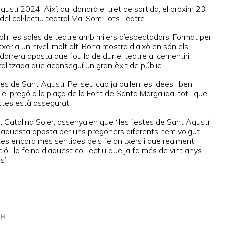
ustí 2024. Així, qui donarà el tret de sortida, el pròxim 23
del col·lectiu teatral Mai Som Tots Teatre.
plir les sales de teatre amb milers d’espectadors. Format per
xer a un nivell molt alt. Bona mostra d’això en són els
darrera aposta que fou la de dur el teatre al cementiri
ralitzada que aconseguí un gran èxit de públic.
es de Sant Agustí. Pel seu cap ja bullen les idees i ben
 el pregó a la plaça de la Font de Santa Margalida, tot i que
estes està assegurat.
a, Catalina Soler, assenyalen que “les festes de Sant Agustí
 aquesta aposta per uns pregoners diferents hem volgut
estes encara més sentides pels felanitxers i que realment
ó i la feina d’aquest col·lectiu que ja fa més de vint anys
s”.
IR