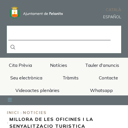
Vés
al
CATALÀ
contingut
ESPAÑOL
CERCA
Cita Prèvia
Notícies
Tauler d'anuncis
Seu electrònica
Tràmits
Contacte
Videoactes plenàries
Whatsapp
Inici
Ajuntament
Àrees
Municipi
Turisme
INICI
NOTICIES
MILLORA DE LES OFICINES I LA
FIL
SENYALITZACIO TURISTICA