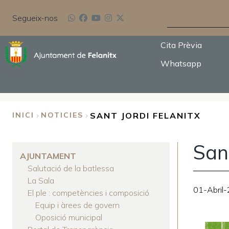
Vés
CERCA
al
Segueix-nos
contingut
Cita Prèvia
Whatsapp
SANT JORDI FELANITX
INICI
NOTICIES
FIL
Sant
D'ARIADNA
AJUNTAMENT
Salutació de la batlessa
La Sala
01-Abril
El ple : competències i composició
Equip i àrees de govern
Oposició municipal