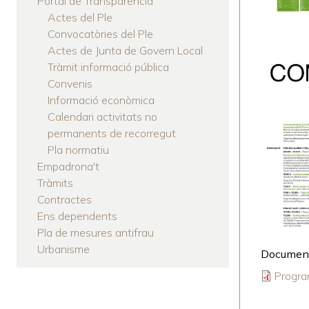
Portal de Transparència
Actes del Ple
Convocatòries del Ple
Actes de Junta de Govern Local
Tràmit informació pública
Convenis
Informació econòmica
Calendari activitats no
permanents de recorregut
Pla normatiu
Empadrona't
Tràmits
Contractes
Ens dependents
Pla de mesures antifrau
Urbanisme
Document
Progra