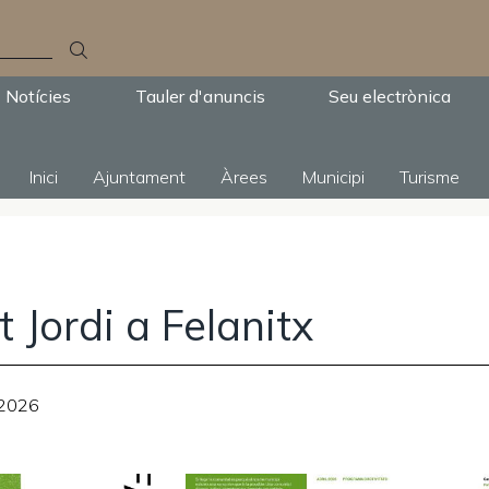
Notícies
Tauler d'anuncis
Seu electrònica
Inici
Ajuntament
Àrees
Municipi
Turisme
 Jordi a Felanitx
-2026