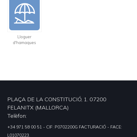
Lloguer
d'hamaques
PLAÇA DE LA CONSTITUCIÓ, 1. 07200
FELANITX (MALLORCA)
Telèfon
+34 971 58 00 51 - CIF: P0702200G FACTURACIÓ - FACE:
L01070223.