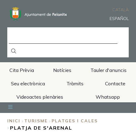
Vés
al
CATALÀ
contingut
ESPAÑOL
CERCA
Cita Prèvia
Notícies
Tauler d'anuncis
Seu electrònica
Tràmits
Contacte
Videoactes plenàries
Whatsapp
Inici
Ajuntament
Àrees
Municipi
Turisme
INICI
TURISME
PLATGES I CALES
PLATJA DE S'ARENAL
FIL