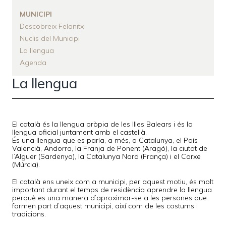
MUNICIPI
Descobreix Felanitx
Nuclis del Municipi
La llengua
Agenda
La llengua
El català és la llengua pròpia de les Illes Balears i és la
llengua oficial juntament amb el castellà.
És una llengua que es parla, a més, a Catalunya, el País
Valencià, Andorra, la Franja de Ponent (Aragó), la ciutat de
l’Alguer (Sardenya), la Catalunya Nord (França) i el Carxe
(Múrcia).
El català ens uneix com a municipi, per aquest motiu, és molt
important durant el temps de residència aprendre la llengua
perquè es una manera d’aproximar-se a les persones que
formen part d’aquest municipi, així com de les costums i
tradicions.