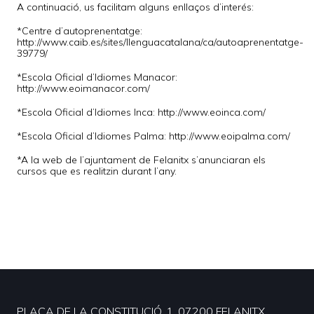
A continuació, us facilitam alguns enllaços d’interés:
*Centre d’autoprenentatge:
http://www.caib.es/sites/llenguacatalana/ca/autoaprenentatge-
39779/
*Escola Oficial d’Idiomes Manacor:
http://www.eoimanacor.com/
*Escola Oficial d’Idiomes Inca: http://www.eoinca.com/
*Escola Oficial d’Idiomes Palma: http://www.eoipalma.com/
*A la web de l’ajuntament de Felanitx s’anunciaran els
cursos que es realitzin durant l’any.
PLAÇA DE LA CONSTITUCIÓ, 1. 07200 FELANITX