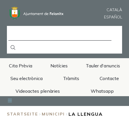
Direkt
zum
CATALÀ
Inhalt
ESPAÑOL
SUCHE
Cita Prèvia
Notícies
Tauler d'anuncis
Seu electrònica
Tràmits
Contacte
Videoactes plenàries
Whatsapp
Inici
Ajuntament
Àrees
Municipi
Turisme
LA LLENGUA
STARTSEITE
MUNICIPI
BREADCRUMB