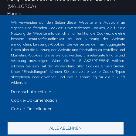
(MALLORCA)
Phone
Wir verwenden auf den Seiten dieser Website eine Auswahl an
+34 971 58 00 51 - CIF: P0702200G FACTURACIÓ - FACE:
eigenen und fremden Cookies: Unverzichtbare Cookies, die für die
L01070223.
Nutzung der Website erforderlich sind; funktionale Cookies, die eine
bessere Benutzerfreundlichkeit bei der Nutzung der Website
ermöglichen; Leistungs-Cookies, die wir verwenden, um aggregierte
Daten über die Nutzung der Website und Statistiken zu erstellen; und
Marketing-Cookies, die verwendet werden, um relevante Inhalte und
Werbung anzuzeigen. Wenn Sie "ALLE AKZEPTIEREN" wählen,
erklären Sie sich mit der Verwendung aller Cookies einverstanden.
Unter "Einstellungen" können Sie jederzeit einzelne Cookie-Typen
akzeptieren oder ablehnen und Ihre Zustimmung für die Zukunft
widerrufen.
Datenschutzrichtlinie
Inici
Totes les notícies
Cookie-Dokumentation
Footer
Cookie-Einstellungen
menu
1
© Ajuntament de Felanitx
ALLE ABLEHNEN
-
Avís legal
Declaració d'accesibilitat