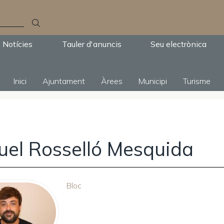
Notícies
Tauler d'anuncis
Seu electrònica
Inici
Ajuntament
Àrees
Municipi
Turisme
uel Rosselló Mesquida
Bloc