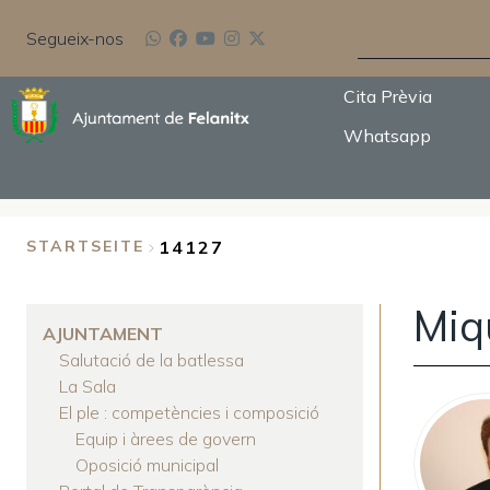
Direkt
SUCHE
zum
Segueix-nos
Inhalt
Cita Prèvia
Whatsapp
14127
STARTSEITE
BREADCRUMB
Miq
AJUNTAMENT
Salutació de la batlessa
La Sala
El ple : competències i composició
Equip i àrees de govern
Oposició municipal