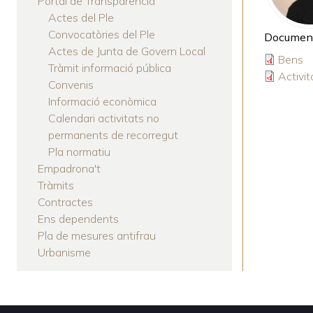
Portal de Transparència
Actes del Ple
Convocatòries del Ple
Document
Actes de Junta de Govern Local
Bens
Tràmit informació pública
Activit
Convenis
Informació econòmica
Calendari activitats no
permanents de recorregut
Pla normatiu
Empadrona't
Tràmits
Contractes
Ens dependents
Pla de mesures antifrau
Urbanisme