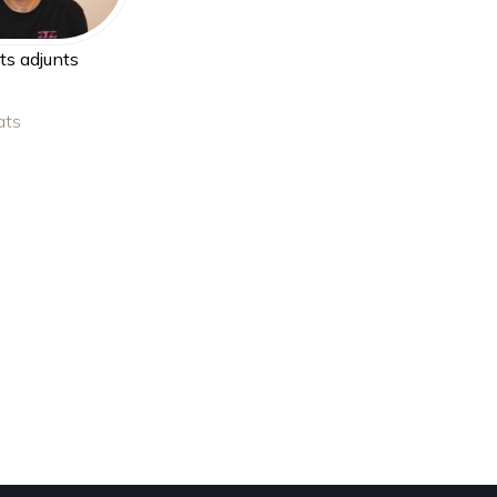
s adjunts
ats