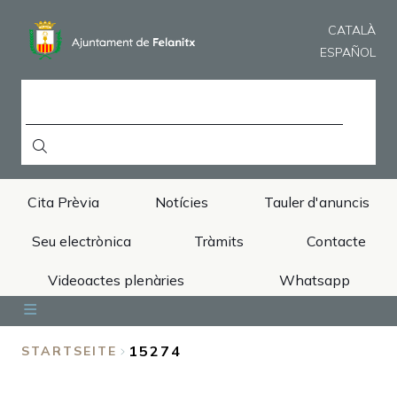
Direkt
zum
CATALÀ
Inhalt
ESPAÑOL
SUCHE
Cita Prèvia
Notícies
Tauler d'anuncis
Seu electrònica
Tràmits
Contacte
Videoactes plenàries
Whatsapp
Inici
Ajuntament
Àrees
Municipi
Turisme
15274
STARTSEITE
BREADCRUMB