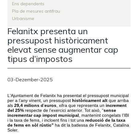
Ens dependents
Pla de mesures antifrau
Urbanisme
Felanitx presenta un
pressupost històricament
elevat sense augmentar cap
tipus d’impostos
03-Dezember-2025
L
’
Ajuntament de Felanitx ha presentat el pressupost municipal
per a l
’
any vinent, un pressupost
hist
ò
ricament alt
que arriba
als
29,4 milions d
’
euros
, xifra que representa un
increment
del 25%
respecte de l
’
exercici anterior. Tot això, “
sense
incrementar cap impost municipal
, mantenint congelats l
’
IBI
i la taxa de fems, i incloent fins i tot una
reducció de la taxa
de fems en sòl rústic”
ha dit la batlessa de Felanitx, Catalina
Soler.