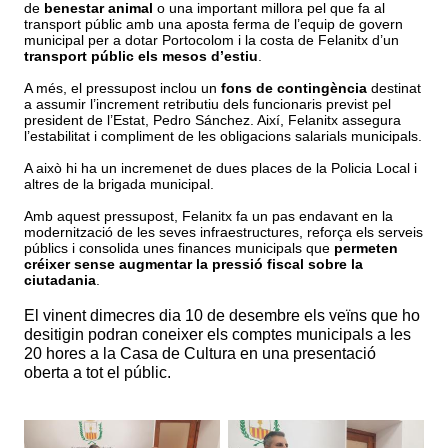
de
benestar animal
o una important millora pel que fa al
transport públic amb una aposta ferma de l’equip de govern
municipal per a dotar Portocolom i la costa de Felanitx d’un
transport públic els mesos d’estiu
.
A m
é
s, el pressupost inclou un
fons de conting
è
ncia
destinat
a assumir l
’
increment retributiu dels funcionaris
previst pel
president de l’Estat,
Pedro S
á
nchez. Així, Felanitx
assegura
l
’
estabilitat i compliment de les obligacions salarials municipals.
A això hi ha un incremenet de dues places de la Policia Local i
altres de la brigada municipal.
Amb aquest pressupost, Felanitx fa un pas endavant en la
modernitzaci
ó
de les seves infraestructures, refor
ç
a els serveis
p
ú
blics i consolida unes finances municipals que
permeten
cré
ixer
sense augmentar la pressi
ó
fiscal sobre la
ciutadania
.
El vinent dimecres dia 10 de desembre els veïns que ho
desitigin podran coneixer els comptes municipals a les
20 hores a la Casa de Cultura en una presentació
oberta a tot el públic.