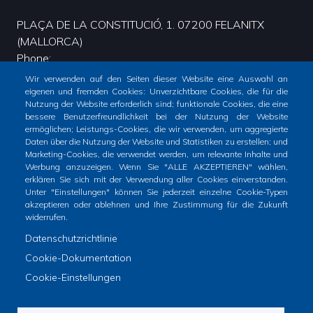
PLAÇA DE LA CONSTITUCIÓ, 1. 07200 FELANITX
(MALLORCA)
Phone
Wir verwenden auf den Seiten dieser Website eine Auswahl an
+34 971 58 00 51 - CIF: P0702200G FACTURACIÓ - FACE:
eigenen und fremden Cookies: Unverzichtbare Cookies, die für die
L01070223.
Nutzung der Website erforderlich sind; funktionale Cookies, die eine
bessere Benutzerfreundlichkeit bei der Nutzung der Website
ermöglichen; Leistungs-Cookies, die wir verwenden, um aggregierte
Daten über die Nutzung der Website und Statistiken zu erstellen; und
Marketing-Cookies, die verwendet werden, um relevante Inhalte und
Werbung anzuzeigen. Wenn Sie "ALLE AKZEPTIEREN" wählen,
erklären Sie sich mit der Verwendung aller Cookies einverstanden.
Unter "Einstellungen" können Sie jederzeit einzelne Cookie-Typen
akzeptieren oder ablehnen und Ihre Zustimmung für die Zukunft
widerrufen.
Datenschutzrichtlinie
Inici
Totes les notícies
Cookie-Dokumentation
Footer
Cookie-Einstellungen
menu
1
© Ajuntament de Felanitx