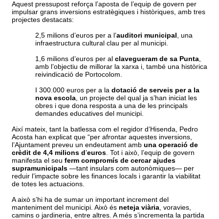
Aquest pressupost reforça l
’
aposta de l
’
equip de govern per
impulsar grans inversions estratè
giques
i històriques
, amb tres
projectes destacats:
2
,5
milions d
’
euros per a l
’
auditori municipal
, una
infraestructura cultural clau per al municipi.
1,6
milions d
’
euros per a
l
clavegueram de sa Punta
,
amb l
’
objectiu de millorar la xarxa
i, també una històrica
reivindicació de Portocolom.
I 300.000 euros per a la
dotació de serveis
per a la
nova escola
, un projecte del qual ja s
’
han iniciat les
obres i que
dona resposta a una de les principals
demandes educatives del municipi.
Així mateix, tant la batlessa com el regidor d’Hisenda, Pedro
Acosta han explicat que “per afrontar aquestes inversions,
l
’
Ajuntament preveu un endeutament
amb
una operació de
crèdit
de
4,4
milions d
’
euros
. Tot i aix
ò
, l
’
equip de govern
manifesta el seu
ferm comprom
í
s de cercar ajudes
supramunicipals
—
tant
insulars com
auton
ò
miques
—
per
reduir l
’
impacte sobre les finances locals i garantir la viabilitat
de totes les actuacions.
A això s’hi ha de sumar un important increment del
manteniment del municipi. Això és
neteja viària
, voravies,
camins o jardineria, entre altres. A més s’incrementa la partida