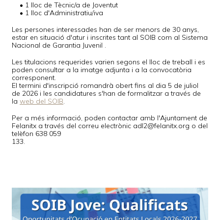
• 1 lloc de Tècnic/a de Joventut
• 1 lloc d'Administratiu/iva
Les persones interessades han de ser menors de 30 anys,
estar en situació d'atur i inscrites tant al SOIB com al Sistema
Nacional de Garantia Juvenil .
Les titulacions requerides varien segons el lloc de treball i es
poden consultar a la imatge adjunta i a la convocatòria
corresponent.
El termini d'inscripció romandrà obert fins al dia 5 de juliol
de 2026 i les candidatures s'han de formalitzar a través de
la
web del SOIB
.
Per a més informació, poden contactar amb l'Ajuntament de
Felanitx a través del correu electrònic adl2@felanitx.org o del
telèfon 638 059
133.