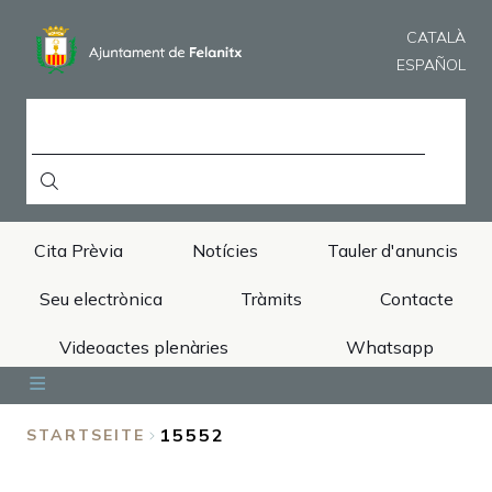
Direkt
zum
CATALÀ
Inhalt
ESPAÑOL
SUCHE
Cita Prèvia
Notícies
Tauler d'anuncis
Seu electrònica
Tràmits
Contacte
Videoactes plenàries
Whatsapp
Inici
Ajuntament
Àrees
Municipi
Turisme
15552
STARTSEITE
BREADCRUMB