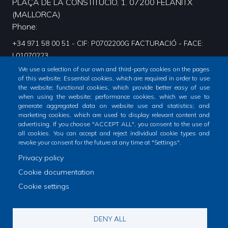
PLAÇA DE LA CONSTITUCIÓ, 1. 07200 FELANITX
(MALLORCA)
Phone
+34 971 58 00 51 - CIF: P0702200G FACTURACIÓ - FACE:
L01070223.
We use a selection of our own and third-party cookies on the pages
of this website: Essential cookies, which are required in order to use
the website; functional cookies, which provide better easy of use
when using the website; performance cookies, which we use to
generate aggregated data on website use and statistics; and
marketing cookies, which are used to display relevant content and
advertising. If you choose "ACCEPT ALL", you consent to the use of
all cookies. You can accept and reject individual cookie types and
revoke your consent for the future at any time at "Settings".
Privacy policy
Home
City
Cookie documentation
Footer
Cookie settings
menu
1
© Ajuntament de Felanitx
DENY ALL
-
Avís legal
Declaració d'accesibilitat