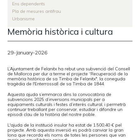
Ens dependents
Pla de mesures antifrau
Urbanisme
Memòria històrica i cultura
29-January-2026
L’Ajuntament de Felanitx ha rebut una subvenció del Consell
de Mallorca per dur a terme el projecte “Recuperació de la
memòria històrica de sa Timba de Felanitx", la coneguda
tragèdia de l'Enterrossall de sa Timba de 1844.
Aquesta ajuda s’emmarca dins la convocatòria de
subvencions 2025 d’inversions municipals per a
equipaments culturals i festes d’interès cultural, i permetrà
continuar treballant per conservar, estudiar i difondre un
episodi clau de la història del nostre poble.
L'ajuda de la institució insular ha estat de 1.500,40 € pel
projecte. Amb aquesta inversió es podrà canviar la gran
lona que recorda els noms de totes les persones que van