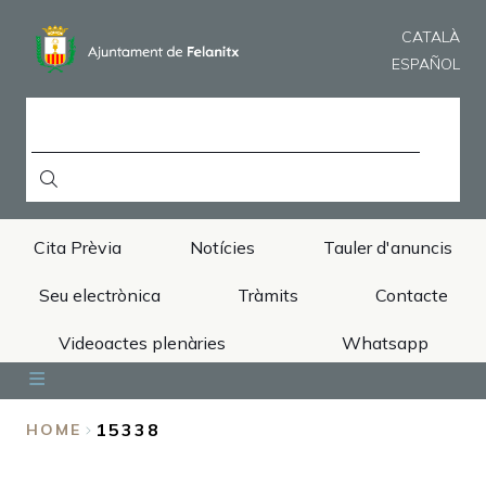
Skip
to
CATALÀ
main
ESPAÑOL
content
SEARCH
Cita Prèvia
Notícies
Tauler d'anuncis
Seu electrònica
Tràmits
Contacte
Videoactes plenàries
Whatsapp
Inici
Ajuntament
Àrees
Municipi
Turisme
15338
HOME
BREADCRUMB