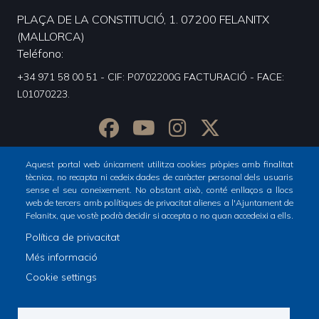
PLAÇA DE LA CONSTITUCIÓ, 1. 07200 FELANITX
(MALLORCA)
Teléfono
+34 971 58 00 51 - CIF: P0702200G FACTURACIÓ - FACE:
L01070223.
Aquest portal web únicament utilitza cookies pròpies amb finalitat
tècnica, no recapta ni cedeix dades de caràcter personal dels usuaris
sense el seu coneixement. No obstant això, conté enllaços a llocs
web de tercers amb polítiques de privacitat alienes a l'Ajuntament de
Felanitx, que vostè podrà decidir si accepta o no quan accedeixi a ells.
Política de privacitat
Inicio
Ciudad
Més informació
Footer
Cookie settings
menu
1
© Ajuntament de Felanitx