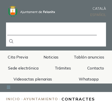
Pasar
al
CATALÀ
contenido
ESPAÑOL
principal
BUSCAR
Cita Previa
Noticias
Tablón anuncios
Sede electrónica
Trámites
Contacto
Videoactas plenarias
Whatsapp
Inicio
Ayuntamiento
Áreas
Municipio
Turismo
CONTRACTES
INICIO
AYUNTAMIENTO
SOBRESCRIBIR