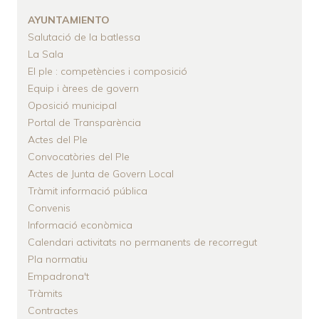
ENLACES
AYUNTAMIENTO
DE
Salutació de la batlessa
AYUDA
La Sala
A
El ple : competències i composició
LA
Equip i àrees de govern
Oposició municipal
NAVEGACIÓN
Portal de Transparència
Actes del Ple
Convocatòries del Ple
Actes de Junta de Govern Local
Tràmit informació pública
Convenis
Informació econòmica
Calendari activitats no permanents de recorregut
Pla normatiu
Empadrona't
Tràmits
Contractes