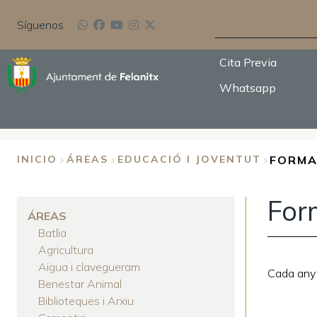
Pasar
BUSCAR
al
Síguenos
contenido
principal
Cita Previa
Whatsapp
FORMA
INICIO
ÁREAS
EDUCACIÓ I JOVENTUT
SOBRESCRIBIR
For
ENLACES
ÁREAS
Batlia
DE
Agricultura
AYUDA
Aigua i clavegueram
Cada any 
Benestar Animal
A
Biblioteques i Arxiu