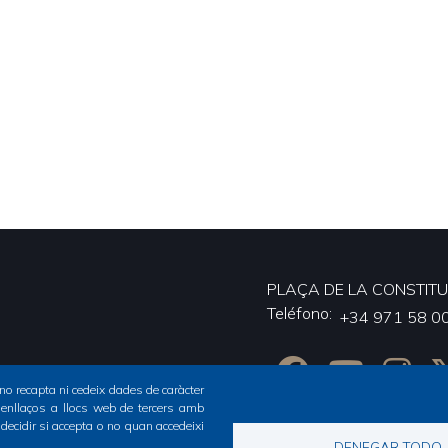
PLAÇA DE LA CONSTITUC
Teléfono
er
+34 971 58 0
u
no recapta ni cedeix dades de caràcter
 enllaços a llocs web de tercers amb
 decidir si accepta o no quan accedeixi
DENEGAR TODO