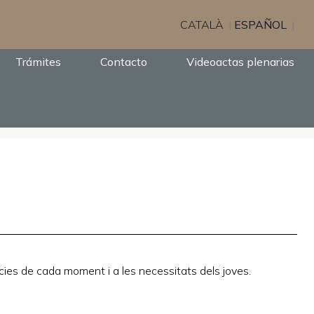
CATALÀ
ESPAÑOL
Trámites
Contacto
Videoactas plenarias
cies de cada moment i a les necessitats dels joves.