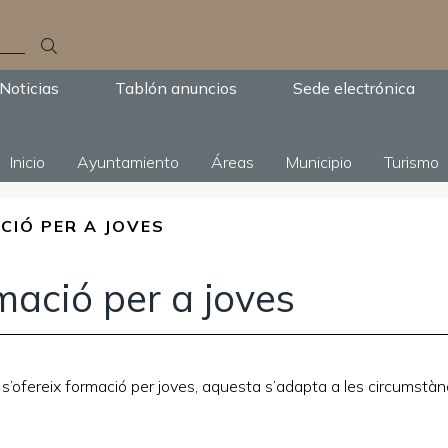
Noticias
Tablón anuncios
Sede electrónica
Inicio
Ayuntamiento
Áreas
Municipio
Turismo
CIÓ PER A JOVES
mació per a joves
s’ofereix formació per joves, aquesta s’adapta a les circumstàn