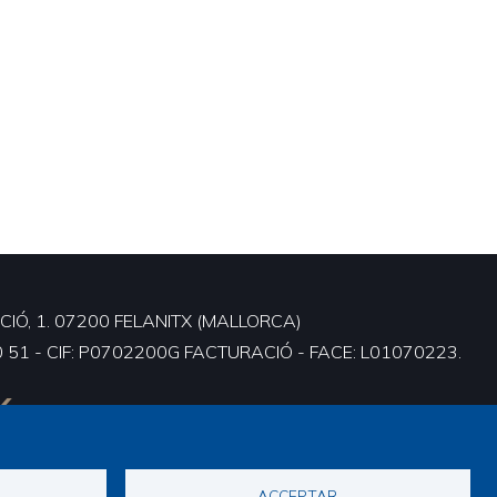
IÓ, 1. 07200 FELANITX (MALLORCA)
0 51 - CIF: P0702200G FACTURACIÓ - FACE: L01070223.
ACCEPTAR