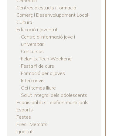
Cementiri
LA
Centres d'estudis i formació
NAVEGACIÓN
Comerç i Desenvolupament Local
Cultura
Educació i Joventut
Centre d'informació jove i
universitari
Concursos
Felanitx Tech Weekend
Festa fi de curs
Formació per a joves
Intercanvis
Oci i temps lliure
Salut Integral dels adolescents
Espais públics i edificis municipals
Esports
Festes
Fires i Mercats
Igualtat