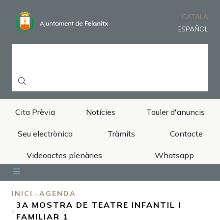
Vés
al
CATALÀ
contingut
ESPAÑOL
CERCA
Cita Prèvia
Notícies
Tauler d'anuncis
Seu electrònica
Tràmits
Contacte
Videoactes plenàries
Whatsapp
Inici
Ajuntament
Àrees
Municipi
Turisme
INICI
AGENDA
3A MOSTRA DE TEATRE INFANTIL I
FIL
FAMILIAR 1