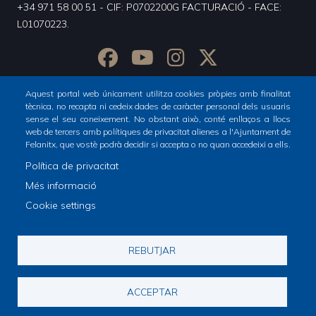
+34 971 58 00 51 - CIF: P0702200G FACTURACIÓ - FACE:
L01070223.
Aquest portal web únicament utilitza cookies pròpies amb finalitat
tècnica, no recapta ni cedeix dades de caràcter personal dels usuaris
sense el seu coneixement. No obstant això, conté enllaços a llocs
web de tercers amb polítiques de privacitat alienes a l'Ajuntament de
Felanitx, que vostè podrà decidir si accepta o no quan accedeixi a ells.
Política de privacitat
Inici
Totes les notícies
Més informació
Footer
Cookie settings
menu
1
© Ajuntament de Felanitx
REBUTJAR
-
Avís legal
Declaració d'accesibilitat
Footer
Home
Política de Xarxes Socials
Política de cookies
ACCEPTAR
info
2
Política de privacitat
Registre d'activitats