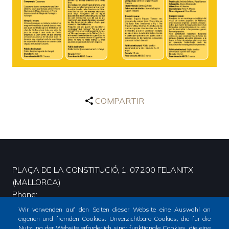
COMPARTIR
PLAÇA DE LA CONSTITUCIÓ, 1. 07200 FELANITX
(MALLORCA)
Phone
Wir verwenden auf den Seiten dieser Website eine Auswahl an
+34 971 58 00 51 - CIF: P0702200G FACTURACIÓ - FACE:
eigenen und fremden Cookies: Unverzichtbare Cookies, die für die
L01070223.
Nutzung der Website erforderlich sind; funktionale Cookies, die eine