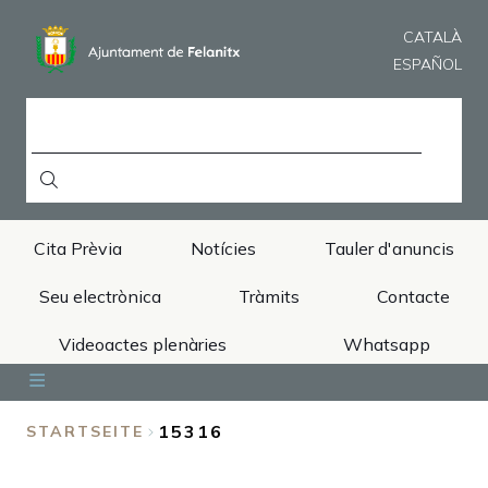
Direkt
zum
CATALÀ
Inhalt
ESPAÑOL
SUCHE
Cita Prèvia
Notícies
Tauler d'anuncis
Seu electrònica
Tràmits
Contacte
Videoactes plenàries
Whatsapp
Inici
Ajuntament
Àrees
Municipi
Turisme
15316
STARTSEITE
BREADCRUMB