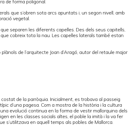
era de forma poligonal.
terals que s’obren sota arcs apuntats i, un segon nivell, amb
oració vegetal.
 que separen les diferents capelles. Des dels seus capitells,
 que cobreix tota la nau. Les capelles laterals també estan
plànols de l’arquitecte Joan d’Aragó, autor del retaule major
ostat de la parròquia. Inicialment, es trobava al passeig
ípic d’una pagesa. Com a mostra de la història i la cultura
d’una evolució continua en la forma de vestir mallorquina dels
igen en les classes socials altes, el poble la imità i la va fer
ue s’utilitzava en aquell temps als pobles de Mallorca.