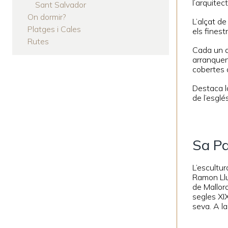
l’arquitec
Sant Salvador
On dormir?
L’alçat de
Platges i Cales
els finest
Rutes
Cada un de
arranquen
cobertes 
Destaca l
de l’esgl
Sa P
L’escultur
Ramon Llul
de Mallorc
segles XIX
seva. A la