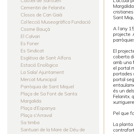
Castell de Santueri
L’actual 
LA
Margalida,
Cementiri de Felanitx
cristianes
NAVEGACIÓN
Closos de Can Gaià
Sant Miqu
Col·lecció Museogràfica Fundació
A l’any 15
Cosme Bauçà
projecte.
El Calvari
parròquie
Es Foner
Es Sindicat
El project
coberta de
Església de Sant Alfons
amb una f
Estació Enològica
el portal 
La Sala/ Ajuntament
portades 
Mercat Municipal
portal se
entaulame
Parròquia de Sant Miquel
és un dels
Plaça de Sa Font de Santa
Felanitx, 
Margalida
xurriguere
Plaça d’Espanya
Pel que fa
Plaça s'Arraval
Sa timba
La planta 
Santuari de la Mare de Déu de
contrafort