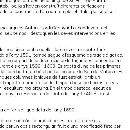
inata que surt des de la plaça de Sa Font de Santa
ateix lloc, ja s’havien construït diferents edificacions
 de la construcció d’un nou temple, el titular passà a ser
s mallorquins Antoni i Jordi Genovard al capdavant del
 al seu temps, i destaquen les seves intervencions en les
talà: nau única amb capelles laterals entre contraforts i
tida a l’any 1591, també segueix l’esquema de tradició gòtica,
 La major part de la decoració de la façana es concentra en
 durant els anys 1599 i 1603. Es tracta d’una de les primeres
ó, com ho fa també el portal major de la Seu de Mallorca. El
er dues columnes jòniques de fust estriat i amb un
timpà. L’ornamentació del timpà a base de baixos relleus
 l’escultura mallorquina. En el timpà destaca l’escut de
tany ja al Barroc tardà i data de l’any 1746. És d’estil
ra en fer-se i que data de l’any 1680.
planta de nou única amb capelles laterals entre els
da per un absis rectangular, fruit d’una modificació feta per