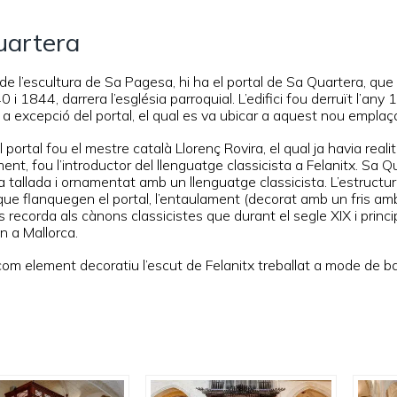
uartera
de l’escultura de Sa Pagesa, hi ha el portal de Sa Quartera, que 
 i 1844, darrera l’església parroquial. L’edifici fou derruït l’a
 a excepció del portal, el qual es va ubicar a aquest nou emplaça
l portal fou el mestre català Llorenç Rovira, el qual ja havia real
nt, fou l’introductor del llenguatge classicista a Felanitx. Sa Quar
tallada i ornamentat amb un llenguatge classicista. L’estructura
ue flanquegen el portal, l’entaulament (decorat amb un fris amb t
recorda als cànons classicistes que durant el segle XIX i princi
n a Mallorca.
m element decoratiu l’escut de Felanitx treballat a mode de baix