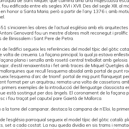
parròquia de Sant Miquel, que culmina amb una majestuosa escal
 fou edificada entre els segles XVI i XVII. Des del segle XIII, al m
 en honor a Santa Maria, però a partir de l’any 1376 i, amb motiu
el.
51 s’iniciaren les obres de l’actual església amb els arquitecte
 Antoni Genovard fou un mestre d’obres molt reconegut i prolífic
s de Binissalem i Sant Pere de Petra.
e de l’edifici segueix les referències del model típic del gòtic ca
 volta de creueria. La façana principal, la qual ja estava enlles
açana plana i senzilla amb rosetó central treballat amb gelosia.
major, d’estil renaixentista i fet amb traces de Miquel Quetgles
mallorquines que recull l’esquema absidal amb portal de punt rod
gueix l’esquema d’arc de triomf: portal de mig punt flanquejat p
nt format per un arquitrau; remata una volta de cassetons amb 
 primers exemples de la introducció del llenguatge classicista en
que està sostingut per dos àngels. El coronament de la façana per
sc i fou traçat pel caputxí pare Gaietà de Mallorca.
 a la torre del campanar, destaca la campana de n’Eloi, la prime
de l’església parroquial segueix el model típic del gòtic català: 
s, set a cada costat. La nau queda dividia en sis trams i remata