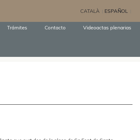
CATALÀ
ESPAÑOL
Trámites
Contacto
Videoactas plenarias