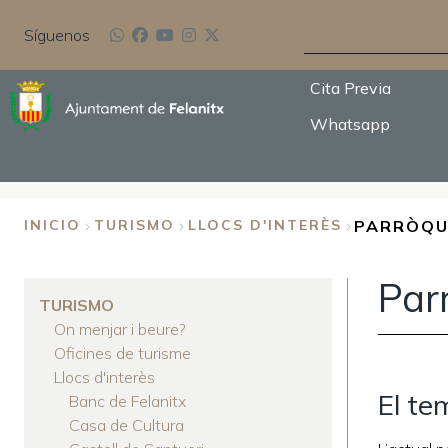
Pasar
BUSCAR
al
Síguenos
contenido
principal
Cita Previa
Whatsapp
PARRÒQU
INICIO
TURISMO
LLOCS D'INTERÈS
SOBRESCRIBIR
Par
ENLACES
TURISMO
On menjar i beure?
DE
Oficines de turisme
AYUDA
Llocs d'interès
El te
Banc de Felanitx
A
Casa de Cultura