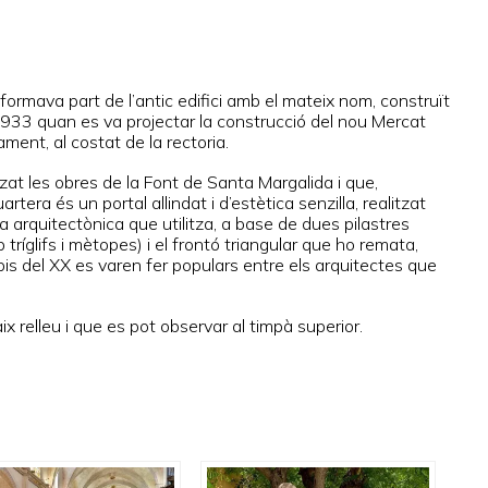
formava part de l’antic edifici amb el mateix nom, construït
ny 1933 quan es va projectar la construcció del nou Mercat
ment, al costat de la rectoria.
itzat les obres de la Font de Santa Margalida i que,
tera és un portal allindat i d’estètica senzilla, realitzat
 arquitectònica que utilitza, a base de dues pilastres
ríglifs i mètopes) i el frontó triangular que ho remata,
pis del XX es varen fer populars entre els arquitectes que
 relleu i que es pot observar al timpà superior.