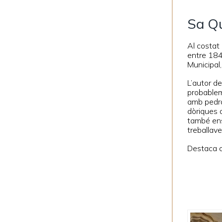
Sa Q
Al costat 
entre 1840
Municipal,
L’autor de
probableme
amb pedra 
dòriques q
també ens 
treballave
Destaca co