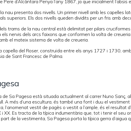
te Pere d’Alcàntara Penya l’any 1867, ja que inicialment l’absis 
 la nau presenta dos nivells. Un primer nivell amb les capelles la
rals superiors. Els dos nivells queden dividits per un fris amb dec
ls trams de la nau central està delimitat per pilars cruciformes
 els nervis dels arcs faixons que conformen la volta de creueria
amb el mateix sistema de volta de creueria.
a capella del Roser, construïda entre els anys 1727 i 1730, amb 
ésia de Sant Francesc de Palma.
agesa
a de Sa Pagesa està situada actualment al carrer Nuno Sanç, al c
l. A més d’una escultura, és també una font i duu el vestiment t
a, l’anomenat vestit de pagès o vestit a l’ample, és el resultat 
 i XX. Es tracta de la típica indumentària que, tot i tenir el seu or
 part de la vestimenta, Sa Pagesa porta la típica gerra d’aigua q