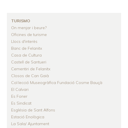
ENLACES
DE
AYUDA
TURISMO
A
On menjar i beure?
Oficines de turisme
LA
Llocs d'interès
NAVEGACIÓN
Banc de Felanitx
Casa de Cultura
Castell de Santueri
Cementiri de Felanitx
Closos de Can Gaià
Col·lecció Museogràfica Fundació Cosme Bauçà
El Calvari
Es Foner
Es Sindicat
Església de Sant Alfons
Estació Enològica
La Sala/ Ajuntament