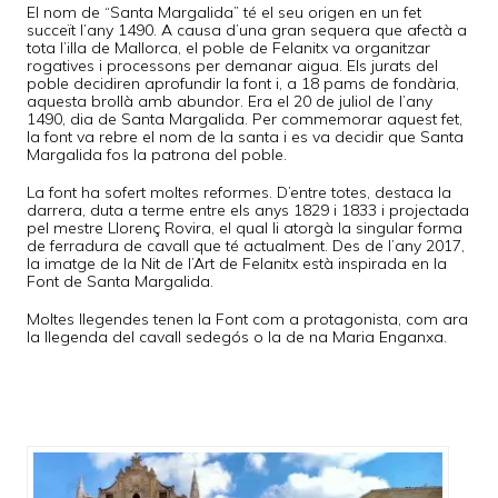
El nom de “Santa Margalida” té el seu origen en un fet
succeït l’any 1490. A causa d’una gran sequera que afectà a
tota l’illa de Mallorca, el poble de Felanitx va organitzar
rogatives i processons per demanar aigua. Els jurats del
poble decidiren aprofundir la font i, a 18 pams de fondària,
aquesta brollà amb abundor. Era el 20 de juliol de l’any
1490, dia de Santa Margalida. Per commemorar aquest fet,
la font va rebre el nom de la santa i es va decidir que Santa
Margalida fos la patrona del poble.
La font ha sofert moltes reformes. D’entre totes, destaca la
darrera, duta a terme entre els anys 1829 i 1833 i projectada
pel mestre Llorenç Rovira, el qual li atorgà la singular forma
de ferradura de cavall que té actualment. Des de l’any 2017,
la imatge de la Nit de l’Art de Felanitx està inspirada en la
Font de Santa Margalida.
Moltes llegendes tenen la Font com a protagonista, com ara
la llegenda del cavall sedegós o la de na Maria Enganxa.