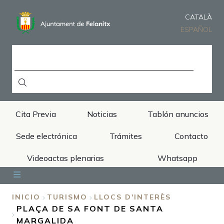
Pasar
al
CATALÀ
contenido
ESPAÑOL
principal
BUSCAR
Cita Previa
Noticias
Tablón anuncios
Sede electrónica
Trámites
Contacto
Videoactas plenarias
Whatsapp
Inicio
Ayuntamiento
Áreas
Municipio
Turismo
INICIO
TURISMO
LLOCS D'INTERÈS
PLAÇA DE SA FONT DE SANTA
SOBRESCRIBIR
MARGALIDA