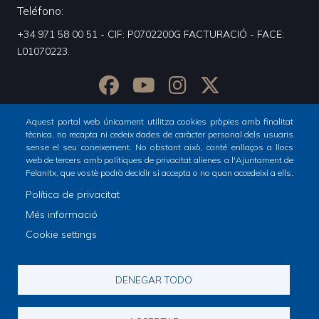
Teléfono
+34 971 58 00 51 - CIF: P0702200G FACTURACIÓ - FACE:
L01070223.
Aquest portal web únicament utilitza cookies pròpies amb finalitat
tècnica, no recapta ni cedeix dades de caràcter personal dels usuaris
sense el seu coneixement. No obstant això, conté enllaços a llocs
web de tercers amb polítiques de privacitat alienes a l'Ajuntament de
Felanitx, que vostè podrà decidir si accepta o no quan accedeixi a ells.
Política de privacitat
Inicio
Ciudad
Més informació
Footer
Cookie settings
menu
1
© Ajuntament de Felanitx
DENEGAR TODO
-
Avís legal
Declaració d'accesibilitat
Footer
Home
Política de Xarxes Socials
Política de cookies