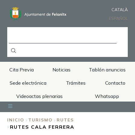
Pasar
al
CATALÀ
contenido
ESPAÑOL
principal
BUSCAR
Cita Previa
Noticias
Tablón anuncios
Sede electrónica
Trámites
Contacto
Videoactas plenarias
Whatsapp
Inicio
Ayuntamiento
Áreas
Municipio
Turismo
INICIO
TURISMO
RUTES
RUTES CALA FERRERA
SOBRESCRIBIR