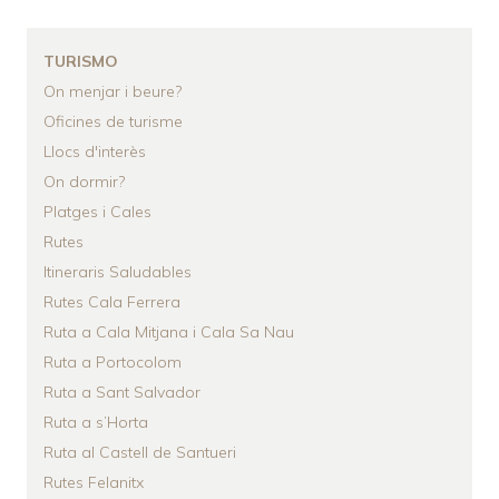
ENLACES
DE
TURISMO
AYUDA
On menjar i beure?
A
Oficines de turisme
LA
Llocs d'interès
NAVEGACIÓN
On dormir?
Platges i Cales
Rutes
Itineraris Saludables
Rutes Cala Ferrera
Ruta a Cala Mitjana i Cala Sa Nau
Ruta a Portocolom
Ruta a Sant Salvador
Ruta a s’Horta
Ruta al Castell de Santueri
Rutes Felanitx