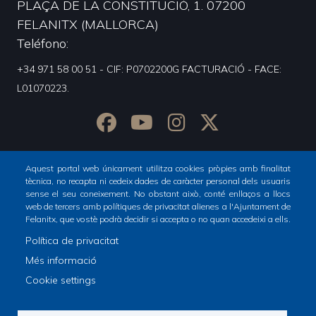
PLAÇA DE LA CONSTITUCIÓ, 1. 07200
FELANITX (MALLORCA)
Teléfono
+34 971 58 00 51 - CIF: P0702200G FACTURACIÓ - FACE:
L01070223.
Aquest portal web únicament utilitza cookies pròpies amb finalitat
tècnica, no recapta ni cedeix dades de caràcter personal dels usuaris
sense el seu coneixement. No obstant això, conté enllaços a llocs
web de tercers amb polítiques de privacitat alienes a l'Ajuntament de
Felanitx, que vostè podrà decidir si accepta o no quan accedeixi a ells.
Política de privacitat
Inicio
Ciudad
Footer
Més informació
menu
Cookie settings
1
© Ajuntament de Felanitx